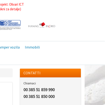
ojekt: Olivari ICT
likni za detalje)
kamper vozila
Immobili
CONTATTI
Chiamaci
00 385 51 859 990
00 385 51 850 000