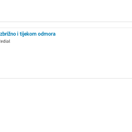
bezbrižno i tijekom odmora
Redial