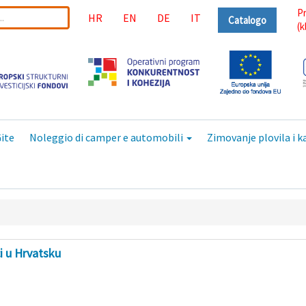
Pr
HR
EN
DE
IT
Catalogo
(k
ite
Noleggio di camper e automobili
Zimovanje plovila i 
i u Hrvatsku