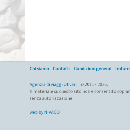
Chi siamo
Contatti
Condizioni general
Imforma
Agenzia di viaggi Olivari
© 2011 - 2026,
Il materiale su questo sito non e consentito copia
senza autorizzazione
web by NIVAGO