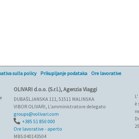
tiva sulla policy
Prikupljanje podataka
Ore lavorative
OLIVARI d.o.o. (S.r.l.), Agenzia Viaggi
L’
re
DUBAŠLJANSKA 111, 51511 MALINSKA
è 
VIBOR OLIVARI, L'amministratore delegato
ne
groups@volivari.com
Dr
+385 51 850 000
29
Ore lavorative - aperto
MBS:040143504